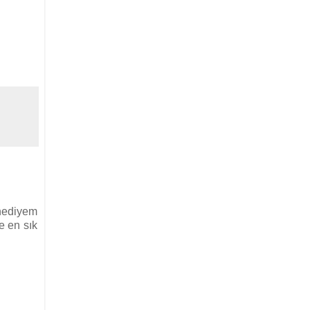
 hediyem
e en sık